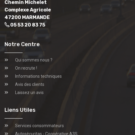
Chemin Michelet
Complexe Agricole
47200 MARMANDE
05 53 20 83 75
Notre Centre
Qui sommes nous ?
On recrute !
Informations techniques
Avis des clients
Laissez un avis
Liens Utiles
Services consommateurs
Autosécuritas - Coopérative A3S